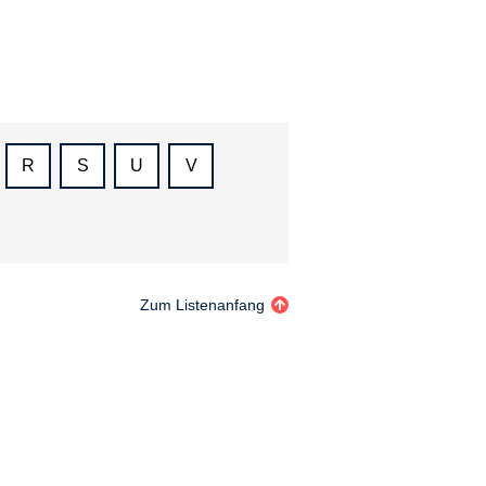
R
S
U
V
Zum Listenanfang