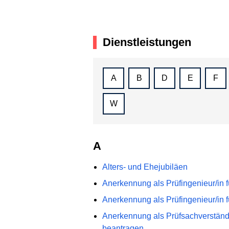
Dienstleistungen
A
B
D
E
F
W
A
Alters- und Ehejubiläen
Anerkennung als Prüfingenieur/in 
Anerkennung als Prüfingenieur/in f
Anerkennung als Prüfsachverständi
beantragen