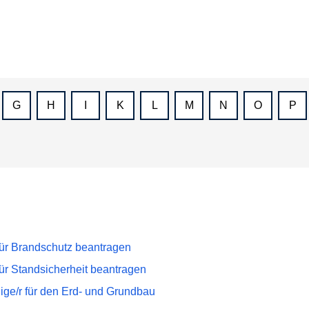
G
H
I
K
L
M
N
O
P
für Brandschutz beantragen
ür Standsicherheit beantragen
ge/r für den Erd- und Grundbau