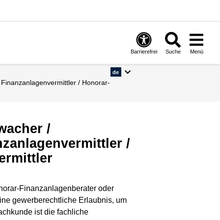
Barrierefrei
Suche
Menü
de
wacher /
nzanlagenvermittler /
rmittler
onorar-Finanzanlagenberater oder
eine gewerberechtliche Erlaubnis, um
chkunde ist die fachliche