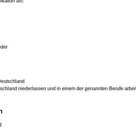
ikation als:
oder
Deutschland
tschland niederlassen und in einem der genannten Berufe arbei
n
g