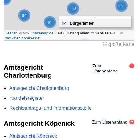
27
118
84
81
Bürgerämter
Leaflet
|
© 2023
basemap.de
/ BKG | Datenquellen: © GeoBasis-DE |
©
www.berlinonline.net
26
große Karte
6
Amtsgericht
Zum
Listenanfang
Charlottenburg
Amtsgericht Charlottenburg
Handelsregister
Rechtsantrags- und Informationsstelle
Amtsgericht Köpenick
Zum Listenanfang
Amtsgericht Köpenick