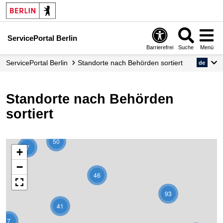
ServicePortal Berlin
Barrierefrei
Suche
Menü
ServicePortal Berlin
Standorte nach Behörden sortiert
de
Standorte nach Behörden
sortiert
50
7
+
−
46
93
41
7