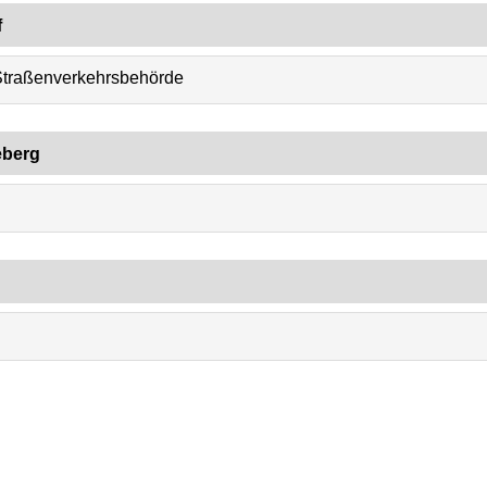
f
Straßenverkehrsbehörde
eberg