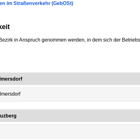
n im Straßenverkehr (GebOSt)
eit
Bezirk in Anspruch genommen werden, in dem sich der Betriebss
lmersdorf
lmersdorf
euzberg