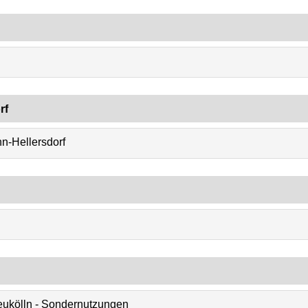
rf
n-Hellersdorf
eukölln - Sondernutzungen