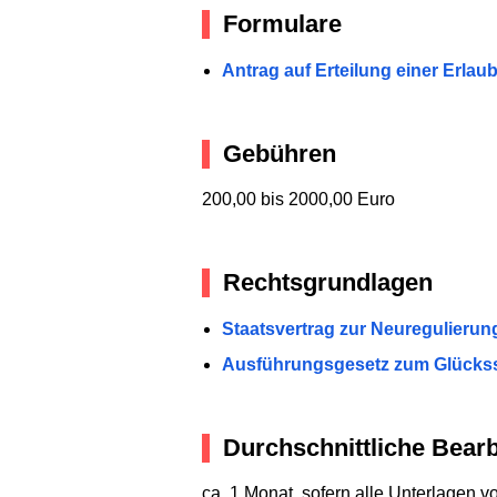
Formulare
Antrag auf Erteilung einer Erlau
Gebühren
200,00 bis 2000,00 Euro
Rechtsgrundlagen
Staatsvertrag zur Neuregulierun
Ausführungsgesetz zum Glückssp
Durchschnittliche Bearb
ca. 1 Monat, sofern alle Unterlagen vo