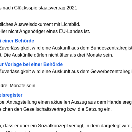
is nach Glücksspielstaatsvertrag 2021
liches Ausweisdokument mit Lichtbild.
eller nicht Angehöriger eines EU-Landes ist.
i einer Behörde
Zuverlässigkeit wird eine Auskunft aus dem Bundeszentralregist
. Die Auskünfte dürfen nicht älter als drei Monate sein.
r Vorlage bei einer Behörde
Zuverlässigkeit wird eine Auskunft aus dem Gewerbezentralregis
 drei Monate sein.
lsregister
bei Antragstellung einen aktuellen Auszug aus dem Handelsregi
ichen den Gesellschaftsvertrag bzw. die Satzung ein.
, dass er über ein Sozialkonzept verfügt, in dem dargelegt wi