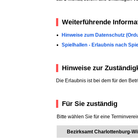
Weiterführende Informa
Hinweise zum Datenschutz (Ordu
Spielhallen - Erlaubnis nach Spi
Hinweise zur Zuständigk
Die Erlaubnis ist bei dem für den Bet
Für Sie zuständig
Bitte wählen Sie für eine Terminvere
Bezirksamt Charlottenburg-Wi