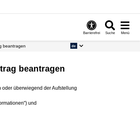
Barrierefrei
Suche
Menü
ag beantragen
de
rtrag beantragen
 oder überwiegend der Aufstellung
formationen“) und