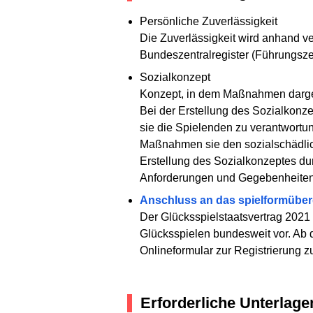
Persönliche Zuverlässigkeit
Die Zuverlässigkeit wird anhand ve
Bundeszentralregister (Führungsze
Sozialkonzept
Konzept, in dem Maßnahmen dargel
Bei der Erstellung des Sozialkonz
sie die Spielenden zu verantwor
Maßnahmen sie den sozialschädlich
Erstellung des Sozialkonzeptes du
Anforderungen und Gegebenheiten d
Anschluss an das spielformüber
Der Glücksspielstaatsvertrag 2021 
Glücksspielen bundesweit vor. Ab 
Onlineformular zur Registrierung z
Erforderliche Unterlage