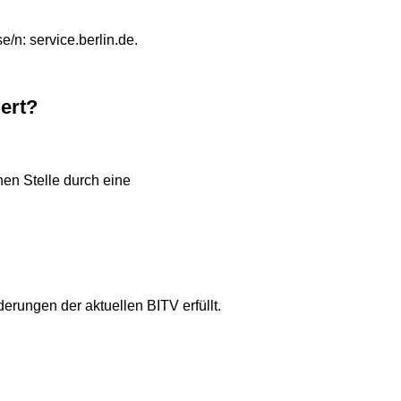
e/n: service.berlin.de.
iert?
hen Stelle durch eine
derungen der aktuellen BITV erfüllt.