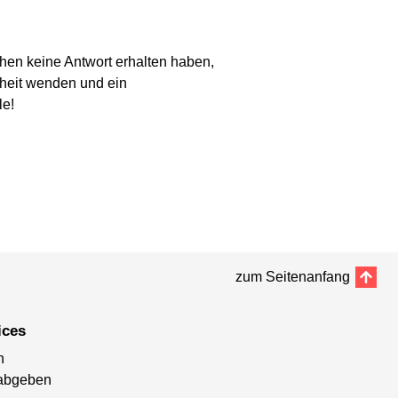
chen keine Antwort erhalten haben,
eiheit wenden und ein
le!
zum Seitenanfang
ices
n
abgeben