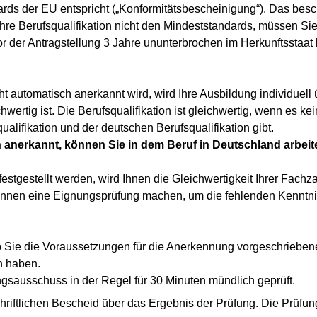
ards der EU entspricht („Konformitätsbescheinigung“). Das bes
Ihre Berufsqualifikation nicht den Mindeststandards, müssen Si
r der Antragstellung 3 Jahre ununterbrochen im Herkunftsstaat 
ht automatisch anerkannt wird, wird Ihre Ausbildung individuell ü
chwertig ist. Die Berufsqualifikation ist gleichwertig, wenn es 
alifikation und der deutschen Berufsqualifikation gibt.
n anerkannt, können Sie in dem Beruf in Deutschland arbeit
stgestellt werden, wird Ihnen die Gleichwertigkeit Ihrer Fachzah
können eine Eignungsprüfung machen, um die fehlenden Kenntn
 ob Sie die Voraussetzungen für die Anerkennung vorgeschriebe
n haben.
gsausschuss in der Regel für 30 Minuten mündlich geprüft.
hriftlichen Bescheid über das Ergebnis der Prüfung. Die Prüfu