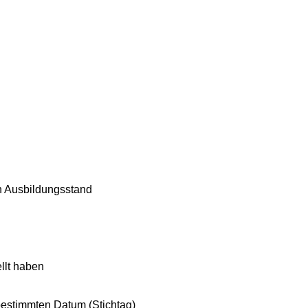
n Ausbildungsstand
llt haben
bestimmten Datum (Stichtag)