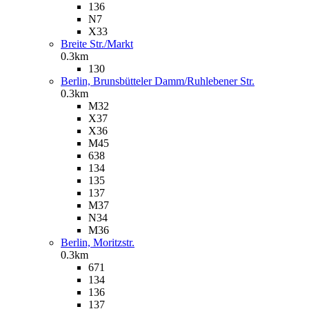
136
N7
X33
Breite Str./Markt
0.3km
130
Berlin, Brunsbütteler Damm/Ruhlebener Str.
0.3km
M32
X37
X36
M45
638
134
135
137
M37
N34
M36
Berlin, Moritzstr.
0.3km
671
134
136
137