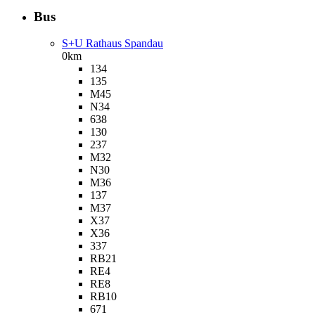
Bus
S+U Rathaus Spandau
0km
134
135
M45
N34
638
130
237
M32
N30
M36
137
M37
X37
X36
337
RB21
RE4
RE8
RB10
671