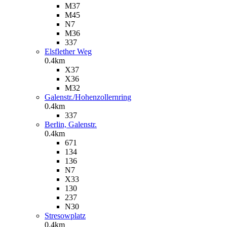
M37
M45
N7
M36
337
Elsflether Weg
0.4km
X37
X36
M32
Galenstr./Hohenzollernring
0.4km
337
Berlin, Galenstr.
0.4km
671
134
136
N7
X33
130
237
N30
Stresowplatz
0.4km