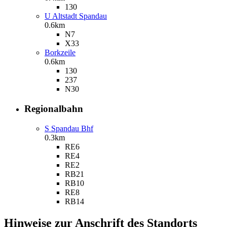
130
U Altstadt Spandau
0.6km
N7
X33
Borkzeile
0.6km
130
237
N30
Regional­bahn
S Spandau Bhf
0.3km
RE6
RE4
RE2
RB21
RB10
RE8
RB14
Hinweise zur Anschrift des Standorts