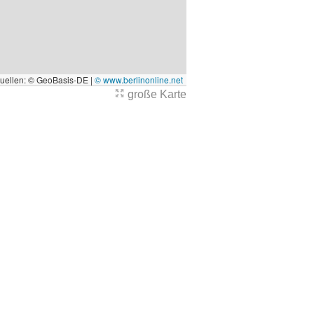
quellen: © GeoBasis-DE |
© www.berlinonline.net
große Karte