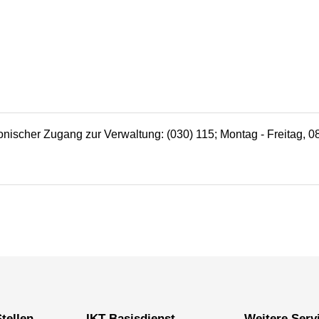
efonischer Zugang zur Verwaltung: (030) 115; Montag - Freitag, 0
tellen
IKT-Basisdienst
Weitere Serv