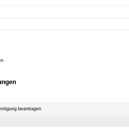
en
ungen
hmigung beantragen