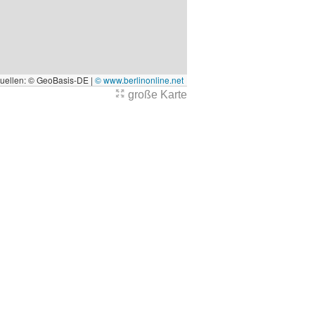
quellen: © GeoBasis-DE |
© www.berlinonline.net
große Karte