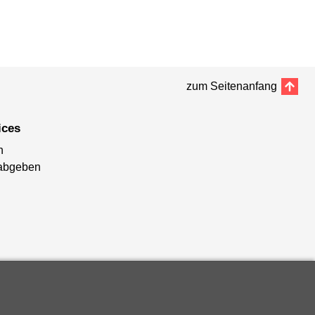
zum Seitenanfang
ices
n
abgeben