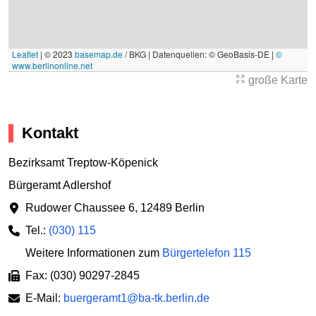
Leaflet
|
© 2023
basemap.de
/ BKG | Datenquellen: © GeoBasis-DE |
©
www.berlinonline.net
große Karte
Kontakt
Bezirksamt Treptow-Köpenick
Bürgeramt Adlershof
Rudower Chaussee 6
,
12489 Berlin
Tel.:
(030) 115
Weitere Informationen zum
Bürgertelefon 115
Fax: (030) 90297-2845
E-Mail:
buergeramt1@ba-tk.berlin.de