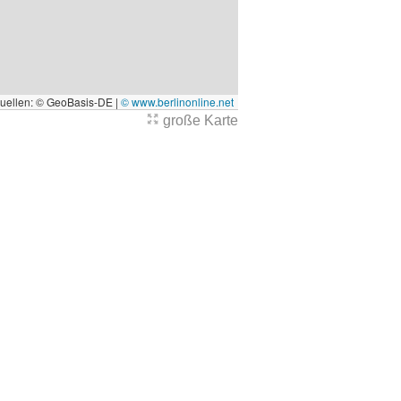
quellen: © GeoBasis-DE |
© www.berlinonline.net
große Karte