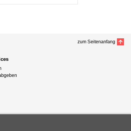
zum Seitenanfang
ices
n
abgeben