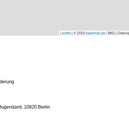
Leaflet
|
© 2023
basemap.de
/ BKG | Daten
rderung
 Jugendamt
,
10820 Berlin