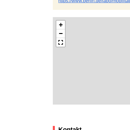
https://www.berlin.de/labo/mobilit
+
−
Kontakt