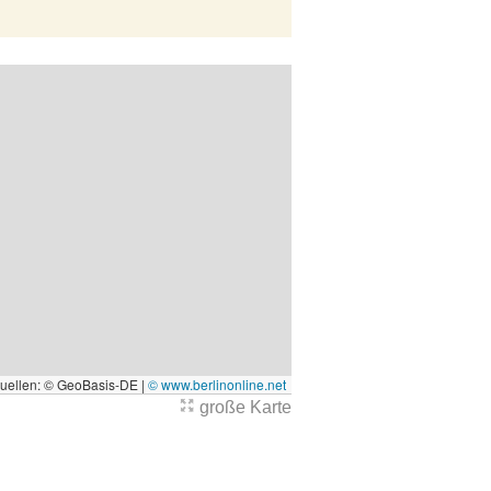
quellen: © GeoBasis-DE |
© www.berlinonline.net
große Karte