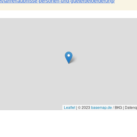
aet/fahrerlaubnisse-personen-und-gueterbefoerderung/
Leaflet
|
© 2023
basemap.de
/ BKG | Daten