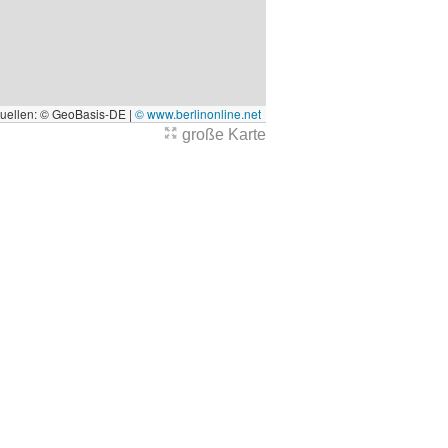
quellen: © GeoBasis-DE |
© www.berlinonline.net
große Karte