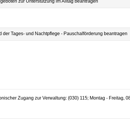
eboten zur Unterstützung im Alltag beantragen
nd der Tages- und Nachtpflege - Pauschalförderung beantragen
efonischer Zugang zur Verwaltung: (030) 115; Montag - Freitag, 0