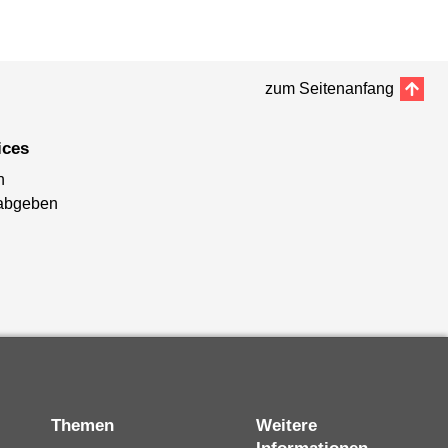
zum Seitenanfang
ices
n
abgeben
Themen
Weitere