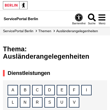
ServicePortal Berlin
Barrierefrei
Suche
Menü
ServicePortal Berlin
Themen
Ausländerangelegenheiten
Thema:
Ausländerangelegenheiten
Dienstleistungen
A
B
C
D
E
F
I
L
N
R
S
U
V