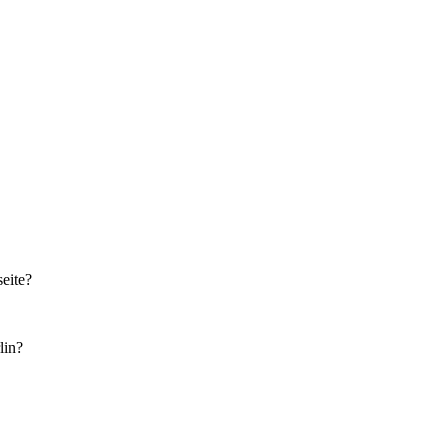
eite?
lin?