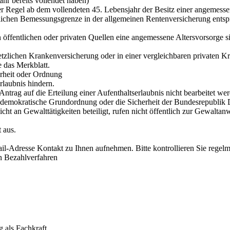
hr bereits vollendet haben)
n der Regel ab dem vollendeten 45. Lebensjahr der Besitz einer angemes
lichen Bemessungsgrenze in der allgemeinen Rentenversicherung entspr
öffentlichen oder privaten Quellen eine angemessene Altersvorsorge sich
setzlichen Krankenversicherung oder in einer vergleichbaren privaten
e das Merkblatt.
erheit oder Ordnung
rlaubnis hindern.
ntrag auf die Erteilung einer Aufenthaltserlaubnis nicht bearbeitet we
he demokratische Grundordnung oder die Sicherheit der Bundesrepublik 
 nicht an Gewalttätigkeiten beteiligt, rufen nicht öffentlich zur Gewalt
 aus.
l-Adresse Kontakt zu Ihnen aufnehmen. Bitte kontrollieren Sie regel
n Bezahlverfahren
g als Fachkraft