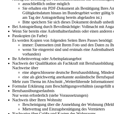
ausschließlich online möglich
Sie erhalten ein PDF-Dokument als Bestätigung Ihres Antr
Gültigkeitsdatum hinaus im Bundesgebiet weiter gültig ble
am Tag der Antragstellung bereits abgelaufen ist.)
Bitte speichern Sie sich dieses Dokument deshalb unbed
Bei Antragstellung durch Bevollmächtigte: Vollmacht mit Ang
Wenn Sie bereits eine Aufenthaltserlaubnis oder einen anderen d
Passkopien (in Farbe)
Es werden Kopien von folgenden Seiten Ihres Passes benötigt:
immer: Datenseiten (mit Ihrem Foto und den Daten zu Ih
wenn Sie eingereist sind und erstmals eine Aufenthaltser
vorhanden)
Ihr Arbeitsvertrag oder Arbeitsplatzangebot
Nachweis der Qualifikation als Fachkraft mit Berufsausbildung
Nachweise über
eine abgeschlossene deutsche Berufsausbildung, Mindest
eine als gleichwertig anerkannte ausländische Berufsqua
Mehr zum Thema im Abschnitt „Weiterführende Informationen
Formular Erklärung zum Beschäftigungsverhältnis (ausgefüllt 
Berufsausübungserlaubnis
Nur wenn erforderlich (siehe Voraussetzungen)
Nachweis über Ihren Wohnsitz
Bescheinigung über die Anmeldung der Wohnung (Melde
Mietvertrag und Einzugsbestätigung des Vermieters
Nachweise über Größe und Kosten des Wohnraums