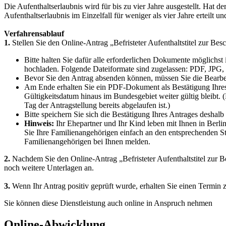
Die Aufenthaltserlaubnis wird für bis zu vier Jahre ausgestellt. Hat d
Aufenthaltserlaubnis im Einzelfall für weniger als vier Jahre erteilt un
Verfahrensablauf
1.
Stellen Sie den Online-Antrag „Befristeter Aufenthaltstitel zur Bes
Bitte halten Sie dafür alle erforderlichen Dokumente möglich
hochladen. Folgende Dateiformate sind zugelassen: PDF, JPG,
Bevor Sie den Antrag absenden können, müssen Sie die Bearbe
Am Ende erhalten Sie ein PDF-Dokument als Bestätigung Ihres An
Gültigkeitsdatum hinaus im Bundesgebiet weiter gültig bleibt. (
Tag der Antragstellung bereits abgelaufen ist.)
Bitte speichern Sie sich die Bestätigung Ihres Antrages desha
Hinweis:
Ihr Ehepartner und Ihr Kind leben mit Ihnen in Berli
Sie Ihre Familienangehörigen einfach an den entsprechenden S
Familienangehörigen bei Ihnen melden.
2.
Nachdem Sie den Online-Antrag „Befristeter Aufenthaltstitel zur B
noch weitere Unterlagen an.
3.
Wenn Ihr Antrag positiv geprüft wurde, erhalten Sie einen Termin z
Sie können diese Dienstleistung auch online in Anspruch nehmen
Online-Abwicklung