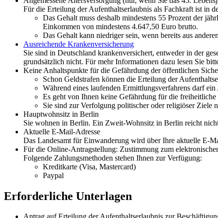
Angemessene Altersversorgung (nur, wenn Sie das 45. Lebensja
Für die Erteilung der Aufenthaltserlaubnis als Fachkraft ist i
Das Gehalt muss deshalb mindestens 55 Prozent der jähr
Einkommen von mindestens 4.647,50 Euro brutto.
Das Gehalt kann niedriger sein, wenn bereits aus anderen 
Ausreichende Krankenversicherung
Sie sind in Deutschland krankenversichert, entweder in der ge
grundsätzlich nicht. Für mehr Informationen dazu lesen Sie bitt
Keine Anhaltspunkte für die Gefährdung der öffentlichen Sich
Schon Geldstrafen können die Erteilung der Aufenthaltse
Während eines laufenden Ermittlungsverfahrens darf ein A
Es geht von Ihnen keine Gefährdung für die freiheitlic
Sie sind zur Verfolgung politischer oder religiöser Ziele
Hauptwohnsitz in Berlin
Sie wohnen in Berlin. Ein Zweit-Wohnsitz in Berlin reicht nicht
Aktuelle E-Mail-Adresse
Das Landesamt für Einwanderung wird über Ihre aktuelle E-Mai
Für die Online-Antragstellung: Zustimmung zum elektronische
Folgende Zahlungsmethoden stehen Ihnen zur Verfügung:
Kreditkarte (Visa, Mastercard)
Paypal
Erforderliche Unterlagen
Antrag auf Erteilung der Aufenthaltserlaubnis zur Beschäftigun