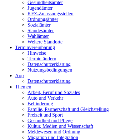
Gesundheits­ämter
Jugendämter
KFZ-Zulassungs­stellen
Ordnungsämter
Sozialämter
Standesämter
Wahlämter
Weitere Standorte
Termin­vereinbarung
Hinweise
Termin ändern
Datenschutz­erklärung
Nutzungs­bedingungen
App
Daten­schutz­erklärung
Themen
Arbeit, Beruf und Soziales
Auto und Verkehr
Behinderung
Familie, Partnerschaft und Gleichstellung
Freizeit und Sport
Gesundheit und Pflege
Kultur, Medien und Wissenschaft
Meldewesen und Ordnung
Migration und Integration