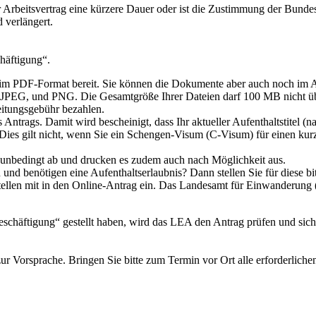
er Arbeitsvertrag eine kürzere Dauer oder ist die Zustimmung der Bundes
d verlängert.
chäftigung“.
st im PDF-Format bereit. Sie können die Dokumente aber auch noch im 
 JPEG, und PNG. Die Gesamtgröße Ihrer Dateien darf 100 MB nicht übe
itungsgebühr bezahlen.
trags. Damit wird bescheinigt, dass Ihr aktueller Aufenthaltstitel (n
Dies gilt nicht, wenn Sie ein Schengen-Visum (C-Visum) für einen kurzfr
lb unbedingt ab und drucken es zudem auch nach Möglichkeit aus.
n und benötigen eine Aufenthaltserlaubnis? Dann stellen Sie für diese 
tellen mit in den Online-Antrag ein. Das Landesamt für Einwanderung 
eschäftigung“ gestellt haben, wird das LEA den Antrag prüfen und sich
ur Vorsprache. Bringen Sie bitte zum Termin vor Ort alle erforderliche