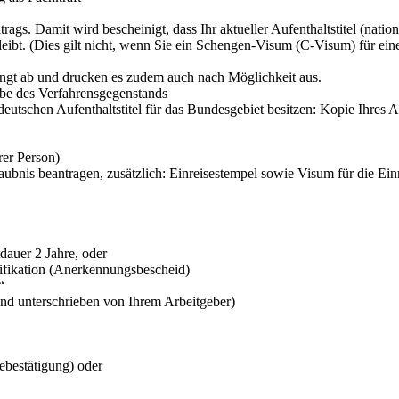
ags. Damit wird bescheinigt, dass Ihr aktueller Aufenthaltstitel (natio
ibt. (Dies gilt nicht, wenn Sie ein Schengen-Visum (C-Visum) für einen 
ingt ab und drucken es zudem auch nach Möglichkeit aus.
abe des Verfahrensgegenstands
eutschen Aufenthaltstitel für das Bundesgebiet besitzen: Kopie Ihres Au
rer Person)
laubnis beantragen, zusätzlich: Einreisestempel sowie Visum für die Ein
dauer 2 Jahre, oder
lifikation (Anerkennungsbescheid)
“
und unterschrieben von Ihrem Arbeitgeber)
bestätigung) oder