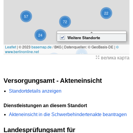
22
57
72
24
Weitere Standorte
Leaflet
|
© 2023
basemap.de
/ BKG | Datenquellen: © GeoBasis-DE |
©
www.berlinonline.net
12
велика карта
4
Versorgungsamt - Akteneinsicht
Standortdetails anzeigen
Dienstleistungen an diesem Standort
Akteneinsicht in die Schwerbehindertenakte beantragen
Landesprüfungsamt für