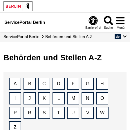
ServicePortal Berlin
Barrierefrei
Suche
Menü
ServicePortal Berlin
Behörden und Stellen A-Z
de
Behörden und Stellen A-Z
A
B
C
D
F
G
H
I
J
K
L
M
N
O
P
R
S
T
U
V
W
Z