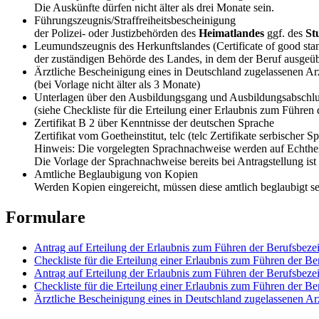
Die Auskünfte dürfen nicht älter als drei Monate sein.
Führungszeugnis/Straffreiheitsbescheinigung
der Polizei- oder Justizbehörden des
Heimatlandes
ggf. des
St
Leumundszeugnis des Herkunftslandes (Certificate of good sta
der zuständigen Behörde des Landes, in dem der Beruf ausgeübt
Ärztliche Bescheinigung eines in Deutschland zugelassenen Ar
(bei Vorlage nicht älter als 3 Monate)
Unterlagen über den Ausbildungsgang und Ausbildungsabschlu
(siehe Checkliste für die Erteilung einer Erlaubnis zum Führen
Zertifikat B 2 über Kenntnisse der deutschen Sprache
Zertifikat vom Goetheinstitut, telc (telc Zertifikate serbische
Hinweis: Die vorgelegten Sprachnachweise werden auf Echtheit
Die Vorlage der Sprachnachweise bereits bei Antragstellung ist n
Amtliche Beglaubigung von Kopien
Werden Kopien eingereicht, müssen diese amtlich beglaubigt sei
Formulare
Antrag auf Erteilung der Erlaubnis zum Führen der Berufsbez
Checkliste für die Erteilung einer Erlaubnis zum Führen der B
Antrag auf Erteilung der Erlaubnis zum Führen der Berufsbezei
Checkliste für die Erteilung einer Erlaubnis zum Führen der Be
Ärztliche Bescheinigung eines in Deutschland zugelassenen Ar