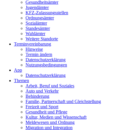
Gesundheits­ämter
Jugendämter
KFZ-Zulassungs­stellen
Ordnungsämter
Sozialämter
Standesämter
Wahlämter
Weitere Standorte
Termin­vereinbarung
Hinweise
Termin ändern
Datenschutz­erklärung
Nutzungs­bedingungen
App
Daten­schutz­erklärung
Themen
Arbeit, Beruf und Soziales
Auto und Verkehr
Behinderung
Familie, Partnerschaft und Gleichstellung
Freizeit und Sport
Gesundheit und Pflege
Kultur, Medien und Wissenschaft
Meldewesen und Ordnung
Migration und Integration