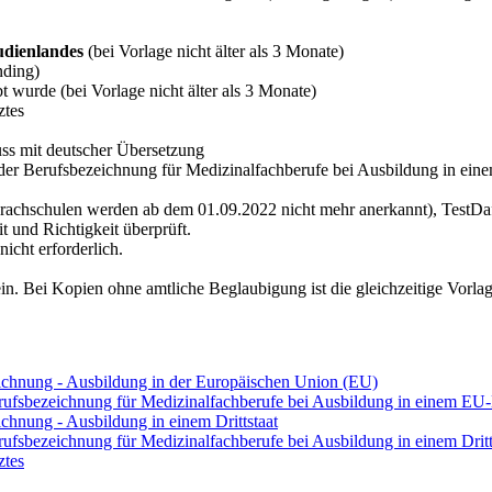
udienlandes
(bei Vorlage nicht älter als 3 Monate)
nding)
 wurde (bei Vorlage nicht älter als 3 Monate)
ztes
ss mit deutscher Übersetzung
 der Berufsbezeichnung für Medizinalfachberufe bei Ausbildung in eine
r Sprachschulen werden ab dem 01.09.2022 nicht mehr anerkannt), TestDaf 
 und Richtigkeit überprüft.
icht erforderlich.
n. Bei Kopien ohne amtliche Beglaubigung ist die gleichzeitige Vorlage
eichnung - Ausbildung in der Europäischen Union (EU)
erufsbezeichnung für Medizinalfachberufe bei Ausbildung in einem EU-
chnung - Ausbildung in einem Drittstaat
rufsbezeichnung für Medizinalfachberufe bei Ausbildung in einem Dritt
ztes