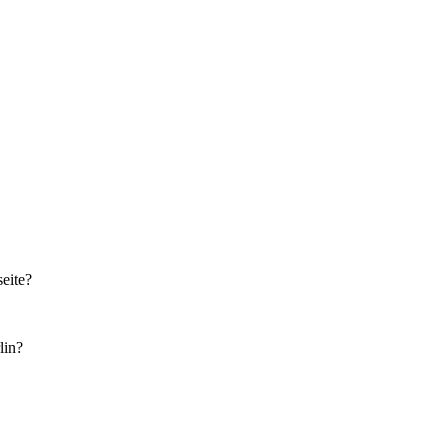
eite?
lin?