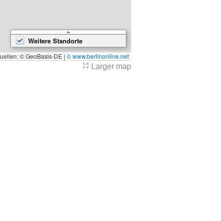
Weitere Standorte
quellen: © GeoBasis-DE |
© www.berlinonline.net
Larger map
7