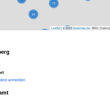
72
24
Leaflet
|
© 2023
basemap.de
/ BKG | Daten
12
4
13
5
berg
rt
stest anmelden
amt