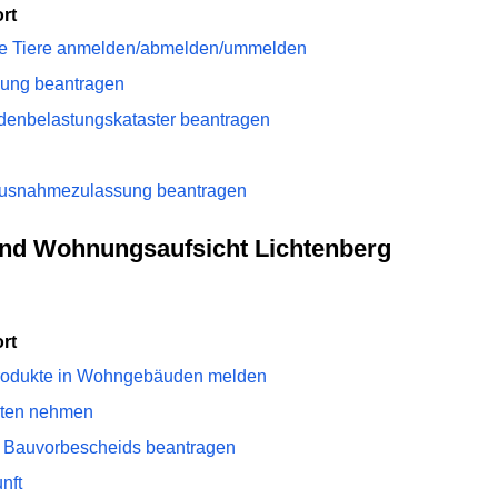
rt
zte Tiere anmelden/abmelden/ummelden
ung beantragen
denbelastungskataster beantragen
Ausnahmezulassung beantragen
und Wohnungsaufsicht Lichtenberg
rt
-produkte in Wohngebäuden melden
akten nehmen
s Bauvorbescheids beantragen
nft