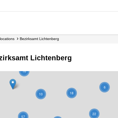
 locations
Bezirksamt Lichtenberg
ezirksamt Lichtenberg
16
6
18
10
22
57