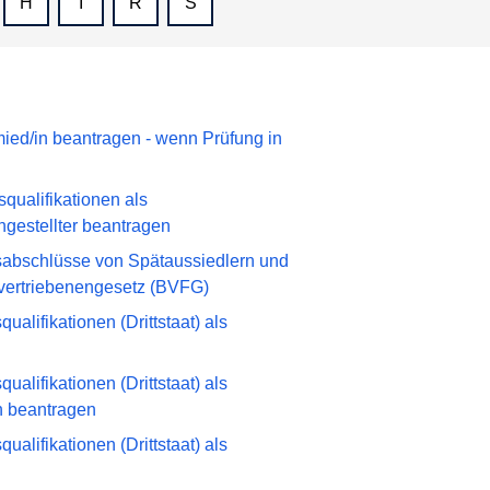
H
I
R
S
ed/in beantragen - wenn Prüfung in
ualifikationen als
ngestellter beantragen
abschlüsse von Spätaussiedlern und
vertriebenengesetz (BVFG)
alifikationen (Drittstaat) als
alifikationen (Drittstaat) als
n beantragen
alifikationen (Drittstaat) als