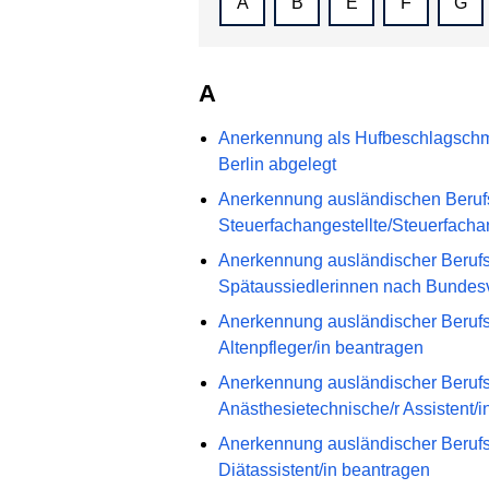
A
B
E
F
G
A
Anerkennung als Hufbeschlagschmi
Berlin abgelegt
Anerkennung ausländischen Berufsq
Steuerfachangestellte/Steuerfacha
Anerkennung ausländischer Berufs
Spätaussiedlerinnen nach Bundes
Anerkennung ausländischer Berufsqu
Altenpfleger/in beantragen
Anerkennung ausländischer Berufsqu
Anästhesietechnische/r Assistent/i
Anerkennung ausländischer Berufsqu
Diätassistent/in beantragen