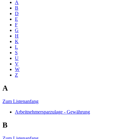
A
B
D
E
F
G
H
K
L
S
U
V
W
Z
A
Zum Listenanfang
Arbeitnehmersparzulage - Gewährung
B
Zum Listenanfang