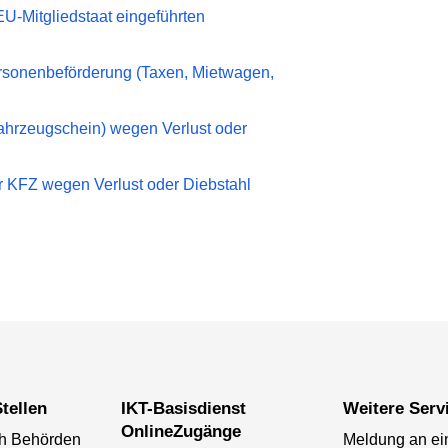
U-Mitgliedstaat eingeführten
rsonenbeförderung (Taxen, Mietwagen,
ahrzeugschein) wegen Verlust oder
ür KFZ wegen Verlust oder Diebstahl
tellen
IKT-Basisdienst
Weitere Serv
OnlineZugänge
ch Behörden
Meldung an ei