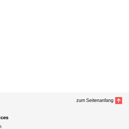
zum Seitenanfang
ices
n