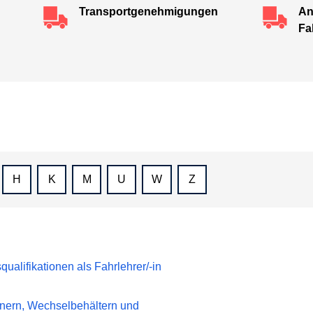
Transportgenehmi­gungen
An
Fa
H
K
M
U
W
Z
alifikationen als Fahrlehrer/-in
inern, Wechselbehältern und