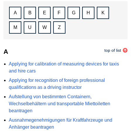
A
B
E
F
G
H
K
M
U
W
Z
A
top of list
Applying for calibration of measuring devices for taxis
and hire cars
Applying for recognition of foreign professional
qualifications as a driving instructor
Aufstellung von bestimmten Containern,
Wechselbehältern und transportable Miettoiletten
beantragen
Ausnahmegenehmigungen für Kraftfahrzeuge und
Anhänger beantragen