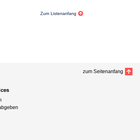
Zum Listenanfang
zum Seitenanfang
ices
n
abgeben