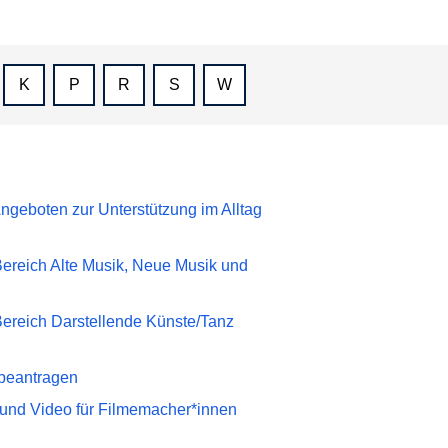
K
P
R
S
W
geboten zur Unterstützung im Alltag
ereich Alte Musik, Neue Musik und
Bereich Darstellende Künste/Tanz
 beantragen
 und Video für Filmemacher*innen