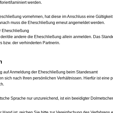
oriert/laminiert werden.
chließung vornehmen, hat diese im Anschluss eine Gültigkeit
 Danach muss die Eheschließung erneut angemeldet werden.
er Eheschließung
nn der/die andere die Eheschließung allein anmelden. Das Stande
s bzw. der verhinderten Partnerin.
n
rag auf Anmeldung der Eheschließung beim Standesamt
en sich nach Ihren persönlichen Verhältnissen. Hierfür ist eine 
ch.
tsche Sprache nur unzureichend, ist ein beeidigter Dolmetsche
 Hand ist, reichen Sie bitte zur Vereinfachung des Verfahrens e