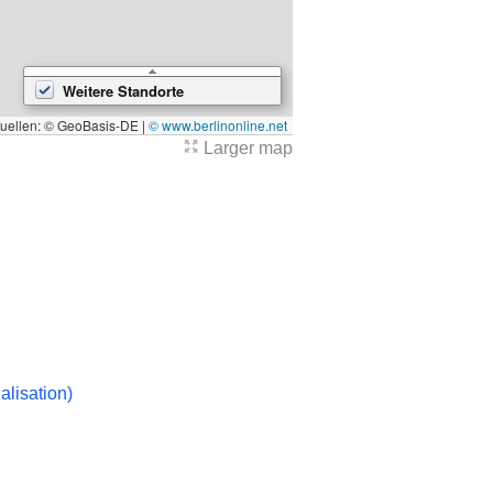
Weitere Standorte
quellen: © GeoBasis-DE |
© www.berlinonline.net
Larger map
7
alisation)