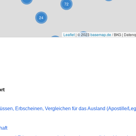
72
24
Leaflet
|
© 2023
basemap.de
/ BKG | Daten
12
4
13
5
rt
ssen, Erbscheinen, Vergleichen für das Ausland (Apostille/Leg
haft