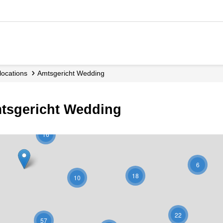
 locations
Amtsgericht Wedding
mtsgericht Wedding
16
6
18
10
22
57