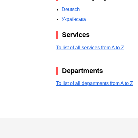
Deutsch
Українська
Services
To list of all services from A to Z
Departments
To list of all departments from A to Z