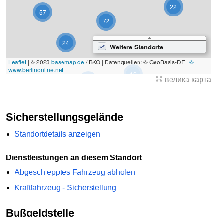
22
57
72
24
Weitere Standorte
Leaflet
|
© 2023
basemap.de
/ BKG | Datenquellen: © GeoBasis-DE |
©
www.berlinonline.net
12
велика карта
4
Sicherstellungsgelände
Standortdetails anzeigen
Dienstleistungen an diesem Standort
Abgeschlepptes Fahrzeug abholen
Kraftfahrzeug - Sicherstellung
Bußgeldstelle