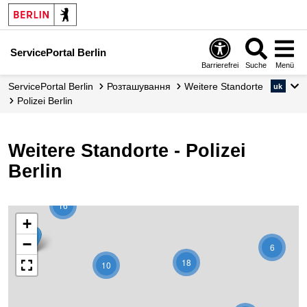
ServicePortal Berlin
Barrierefrei
Suche
Menü
ServicePortal Berlin
Розташування
Weitere Standorte
uk
Polizei Berlin
Weitere Standorte - Polizei
Berlin
16
+
−
6
18
10