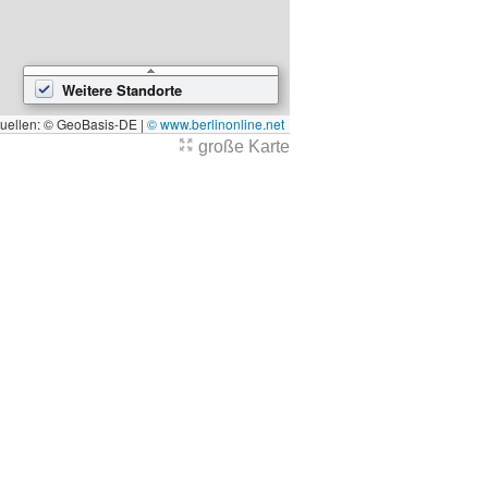
Weitere Standorte
quellen: © GeoBasis-DE |
© www.berlinonline.net
große Karte
7