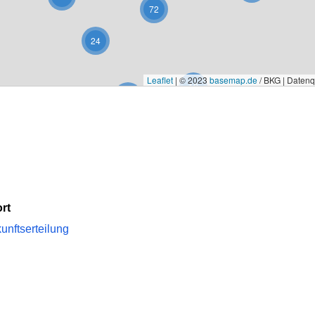
72
24
Leaflet
|
© 2023
basemap.de
/ BKG | Daten
12
4
13
5
rt
unftserteilung