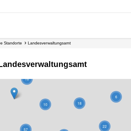
ere Standorte
Landesverwaltungsamt
- Landesverwaltungsamt
16
6
18
10
22
57