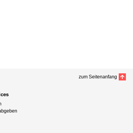
zum Seitenanfang
ices
n
abgeben