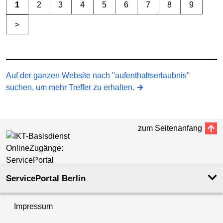
1
2
3
4
5
6
7
8
9
>
Auf der ganzen Website nach "aufenthaltserlaubnis"
suchen, um mehr Treffer zu erhalten.
zum Seitenanfang
ServicePortal Berlin
Impressum