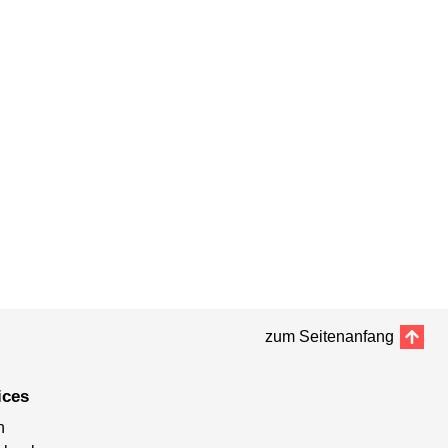
zum Seitenanfang
ices
n