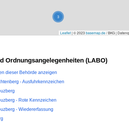
3
Leaflet
|
© 2023
basemap.de
/ BKG | Daten
nd Ordnungsangelegenheiten (LABO)
ngen dieser Behörde anzeigen
chtenberg - Ausfuhrkennzeichen
euzberg
euzberg - Rote Kennzeichen
euzberg - Wiedererfassung
rg