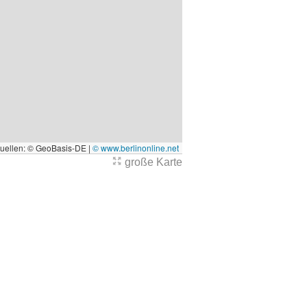
quellen: © GeoBasis-DE |
© www.berlinonline.net
große Karte