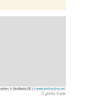
quellen: © GeoBasis-DE |
© www.berlinonline.net
große Karte