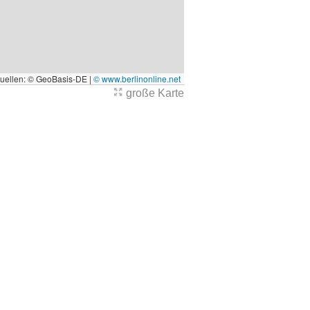
quellen: © GeoBasis-DE |
© www.berlinonline.net
große Karte