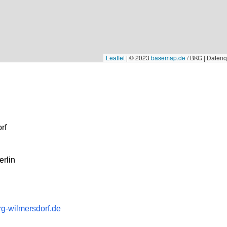
Leaflet
|
© 2023
basemap.de
/ BKG | Daten
rf
rlin
g-wilmersdorf.de