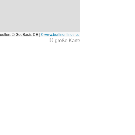
quellen: © GeoBasis-DE |
© www.berlinonline.net
große Karte