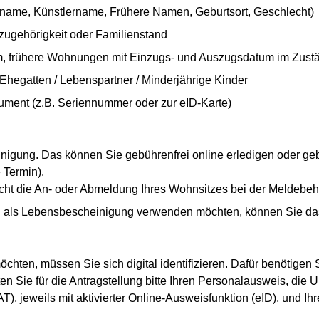
sname, Künstlername, Frühere Namen, Geburtsort, Geschlecht)
szugehörigkeit oder Familienstand
tum, frühere Wohnungen mit Einzugs- und Auszugsdatum im Zust
 Ehegatten / Lebenspartner / Minderjährige Kinder
ent (z.B. Seriennummer oder zur eID-Karte)
igung. Das können Sie gebührenfrei online erledigen oder gebüh
 Termin).
cht die An- oder Abmeldung Ihres Wohnsitzes bei der Meldebeh
als Lebensbescheinigung verwenden möchten, können Sie das n
chten, müssen Sie sich digital identifizieren. Dafür benötigen
n Sie für die Antragstellung bitte Ihren Personalausweis, die U
AT), jeweils mit aktivierter Online-Ausweisfunktion (eID), und Ihr