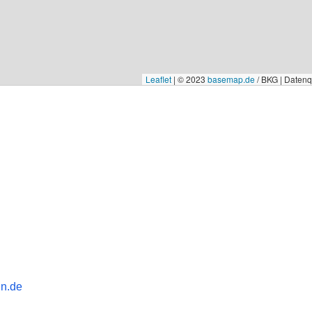
Leaflet
|
© 2023
basemap.de
/ BKG | Daten
in.de