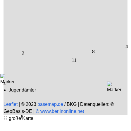
4
8
2
11
+
−
Jugendämter
Leaflet
|
© 2023
basemap.de
/ BKG | Datenquellen: ©
GeoBasis-DE |
© www.berlinonline.net
6
große Karte