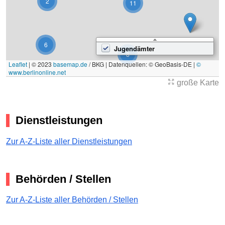
2
11
6
Jugendämter
8
Leaflet
|
© 2023
basemap.de
/ BKG | Datenquellen: © GeoBasis-DE |
©
www.berlinonline.net
große Karte
1
Dienstleistungen
Zur A-Z-Liste aller Dienstleistungen
Behörden / Stellen
Zur A-Z-Liste aller Behörden / Stellen