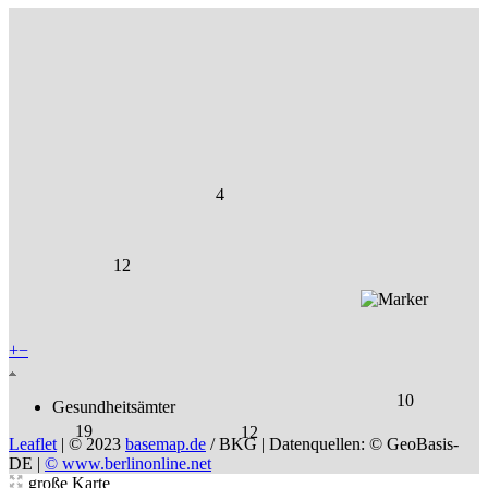
4
12
+
−
10
Gesundheitsämter
19
12
Leaflet
|
© 2023
basemap.de
/ BKG | Datenquellen: © GeoBasis-
DE |
© www.berlinonline.net
große Karte