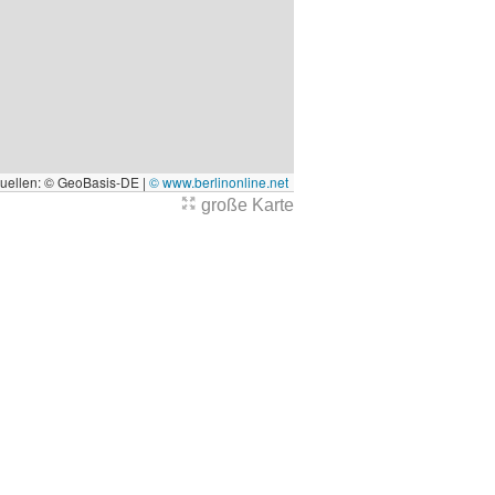
quellen: © GeoBasis-DE |
© www.berlinonline.net
große Karte