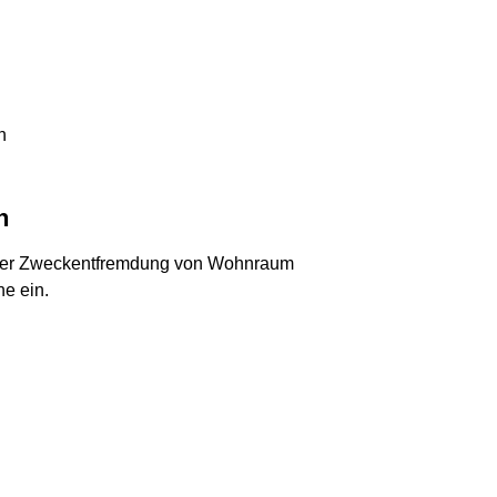
h
n
iner Zweckentfremdung von Wohnraum
ne ein.