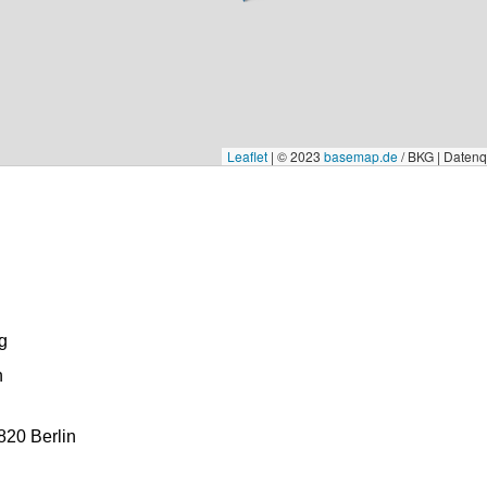
Leaflet
|
© 2023
basemap.de
/ BKG | Daten
g
n
820 Berlin