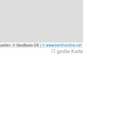
quellen: © GeoBasis-DE |
© www.berlinonline.net
große Karte