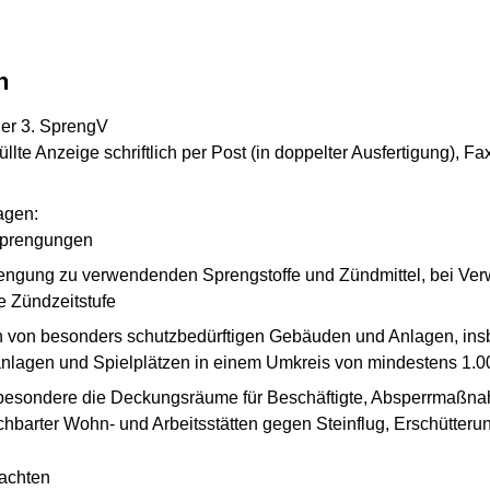
n
der 3. SprengV
llte Anzeige schriftlich per Post (in doppelter Ausfertigung), Fa
agen:
 Sprengungen
engung zu verwendenden Sprengstoffe und Zündmittel, bei Ve
e Zündzeitstufe
en von besonders schutzbedürftigen Gebäuden und Anlagen, in
anlagen und Spielplätzen in einem Umkreis von mindestens 1.0
esondere die Deckungsräume für Beschäftigte, Absperrmaßn
barter Wohn- und Arbeitsstätten gegen Steinflug, Erschütte
tachten