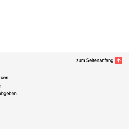
zum Seitenanfang
ices
n
abgeben