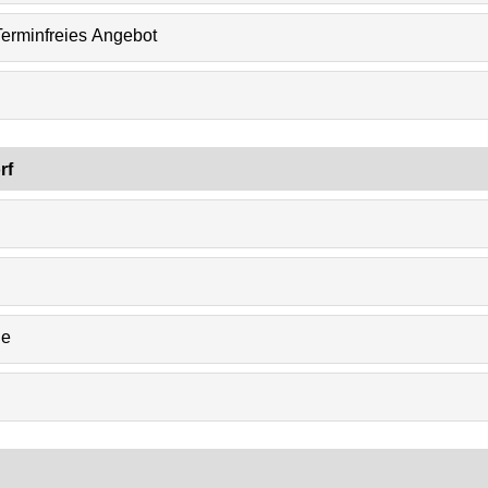
Terminfreies Angebot
rf
de