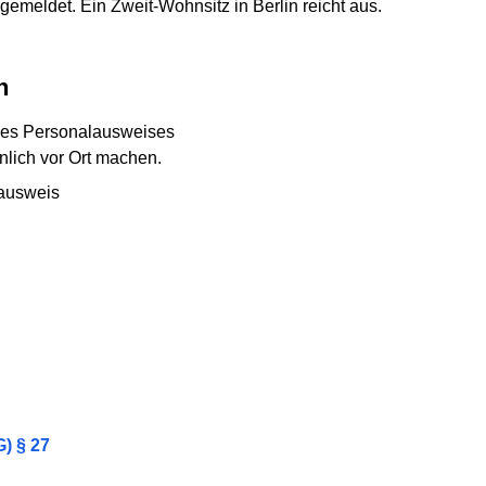
gemeldet. Ein Zweit-Wohnsitz in Berlin reicht aus.
n
des Personalausweises
lich vor Ort machen.
ausweis
) § 27