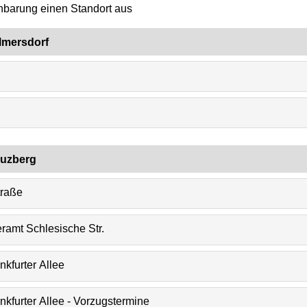
inbarung einen Standort aus
lmersdorf
euzberg
traße
ramt Schlesische Str.
nkfurter Allee
nkfurter Allee - Vorzugstermine