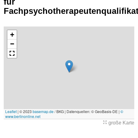
für
Fachpsychotherapeutenqualifika
+
−
Leaflet
|
© 2023
basemap.de
/ BKG | Datenquellen: © GeoBasis-DE |
©
www.berlinonline.net
große Karte