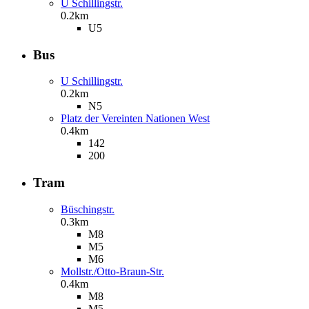
U Schillingstr.
0.2km
U5
Bus
U Schillingstr.
0.2km
N5
Platz der Vereinten Nationen West
0.4km
142
200
Tram
Büschingstr.
0.3km
M8
M5
M6
Mollstr./Otto-Braun-Str.
0.4km
M8
M5