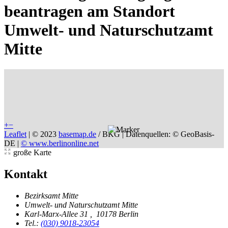
beantragen am Standort
Umwelt- und Naturschutzamt
Mitte
+
−
Leaflet
|
© 2023
basemap.de
/ BKG | Datenquellen: © GeoBasis-
DE |
© www.berlinonline.net
große Karte
Kontakt
Bezirksamt Mitte
Umwelt- und Naturschutzamt Mitte
Karl-Marx-Allee 31
,
10178 Berlin
Tel.:
(030) 9018-23054