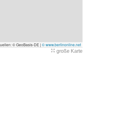
quellen: © GeoBasis-DE |
© www.berlinonline.net
große Karte