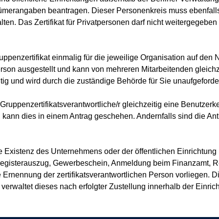
erangaben beantragen. Dieser Personenkreis muss ebenfalls ein
ten. Das Zertifikat für Privatpersonen darf nicht weitergegeben
ruppenzertifikat einmalig für die jeweilige Organisation auf den
erson ausgestellt und kann von mehreren Mitarbeitenden gleichz
ltig und wird durch die zuständige Behörde für Sie unaufgeforder
ruppenzertifikatsverantwortliche/r gleichzeitig eine Benutzerken
kann dies in einem Antrag geschehen. Andernfalls sind die Antr
die Existenz des Unternehmens oder der öffentlichen Einrichtun
egisterauszug, Gewerbeschein, Anmeldung beim Finanzamt, Reg
che Ernennung der zertifikatsverantwortlichen Person vorliegen. Di
 verwaltet dieses nach erfolgter Zustellung innerhalb der Einr