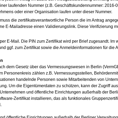
iner laufenden Nummer (z.B. Geschäftskundennummer: 2016-009)
mens oder einer Organisation laufen unter dieser Nummer.
s muss die zertifikatsverantwortliche Person die im Antrag ang
ene E-Mailadresse einen Validierungslink. Diese Verifizierung
 per E-Mail. Die PIN zum Zertifikat wird per Brief zugesandt. Im
nd ggf. zum Zertifikat sowie die Anmeldeinformationen für die 
en
 nach dem Gesetz über das Vermessungswesen in Berlin (VermG
m Personenkreis zählen z.B. Vermessungsstellen, Behördenmitar
sationen handelnde Personen sowie Mitarbeitenden von Untern
ung. Um die Eigentümerdaten zu schützen, kann der Zugriff a
 Unternehmen und öffentliche Einrichtungen außerhalb der Berl
tware-Zertifikat installieren, das als funktionales Gruppenzerti
.
d öffentliche Einrichtungen außerhalb der Berliner Verwaltu