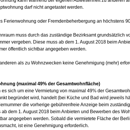
wohnung kann während der eigenen Abwesenheit zu anderen a
ptwohnung darf nicht angetastet werden.
s Ferienwohnung oder Fremdenbeherbergung an höchstens 90 
raum muss durch das zuständige Bezirksamt grundsätzlich vo
ummer vergeben. Diese muss ab dem 1. August 2018 beim Anb
mmer öffentlich sichtbar angegeben werden.
anderen als zu Wohnzwecken keine Genehmigung (mehr) erforde
wohnung (maximal 49% der Gesamtwohnfläche)
 es sich um eine Vermietung von maximal 49% der Gesamtwohn
nkt begründet wird, handelt (bei Küche und Bad wird jeweils hälf
triernummer die vorherige gebührenfreie Anzeige beim zuständig
 ab dem 1. August 2018 beim Anbieten und Bewerben des Woh
ichtbar angegeben werden. Sobald die vermietete Fläche der Be
macht, ist eine Genehmigung erforderlich.