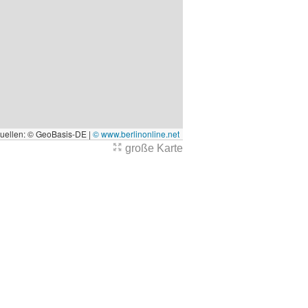
quellen: © GeoBasis-DE |
© www.berlinonline.net
große Karte