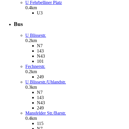
U Fehrbelliner Platz
0.4km
U3
Bus
U Blissestr.
0.2km
N7
143
N43
101
Fechnerstr.
0.2km
249
U Blissestr./Uhlandstr.
0.3km
N7
143
N43
249
Mansfelder Str./Barstr.
0.4km
115
N7