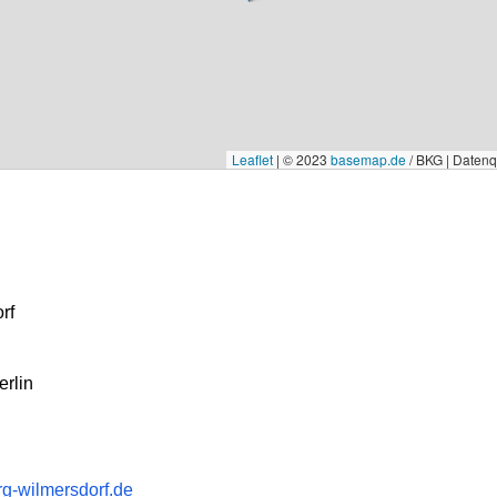
Leaflet
|
© 2023
basemap.de
/ BKG | Daten
rf
rlin
g-wilmersdorf.de