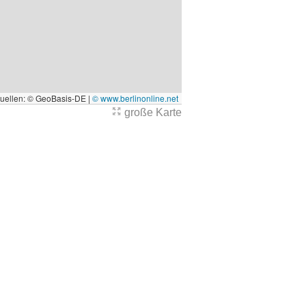
quellen: © GeoBasis-DE |
© www.berlinonline.net
große Karte