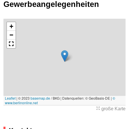
Gewerbeangelegenheiten
+
−
Leaflet
|
© 2023
basemap.de
/ BKG | Datenquellen: © GeoBasis-DE |
©
www.berlinonline.net
große Karte