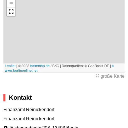
−
Leaflet
|
© 2023
basemap.de
/ BKG | Datenquellen: © GeoBasis-DE |
©
www.berlinonline.net
große Karte
Kontakt
Finanzamt Reinickendorf
Finanzamt Reinickendorf
Eichborndamm 208
,
13403 Berlin